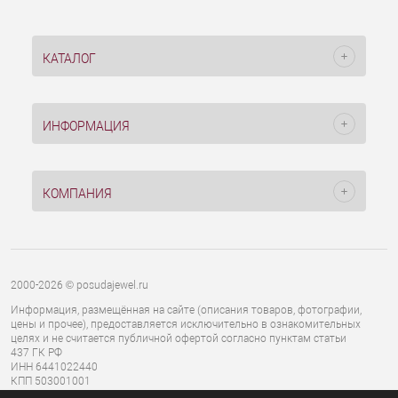
КАТАЛОГ
ИНФОРМАЦИЯ
КОМПАНИЯ
2000-2026 © posudajewel.ru
Информация, размещённая на сайте (описания товаров, фотографии,
цены и прочее), предоставляется исключительно в ознакомительных
целях и не считается публичной офертой согласно пунктам статьи
437 ГК РФ
ИНН 6441022440
КПП 503001001
ОГРН 1136441000827