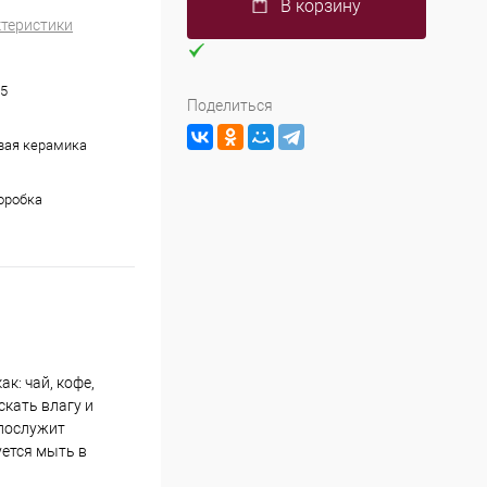
В корзину
ктеристики
5
Поделиться
вая керамика
оробка
к: чай, кофе,
скать влагу и
 послужит
уется мыть в