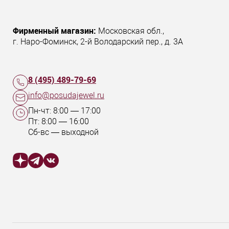
Фирменный магазин:
Московская обл.
,
г. Наро-Фоминск
,
2-й Володарский пер., д. 3А
8 (495) 489-79-69
info@posudajewel.ru
Пн-чт:
8:00
—
17:00
Пт:
8:00
—
16:00
Сб-вс — выходной