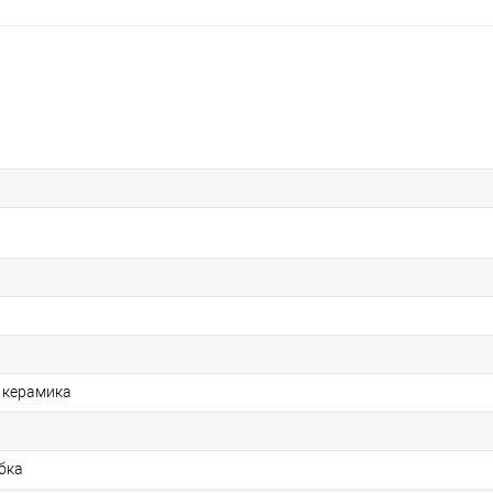
 керамика
бка