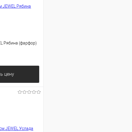
EL Рябина (фарфор)
ь цену