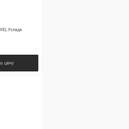
EWEL Услада
ь цену