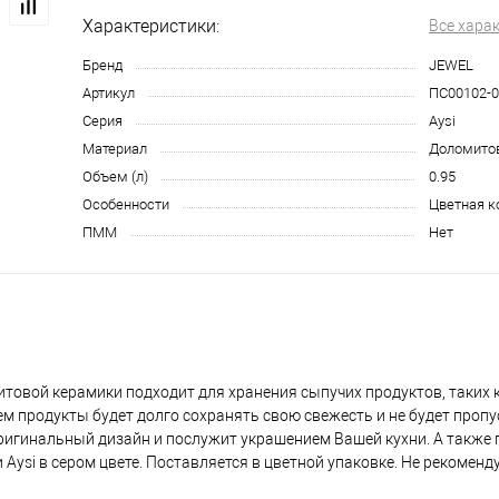
Характеристики:
Все хара
Бренд
JEWEL
Артикул
ПС00102-0
Серия
Aysi
Материал
Доломито
Объем (л)
0.95
Особенности
Цветная к
ПММ
Нет
товой керамики подходит для хранения сыпучих продуктов, таких ка
м продукты будет долго сохранять свою свежесть и не будет пропу
оригинальный дизайн и послужит украшением Вашей кухни. А также
ysi в сером цвете. Поставляется в цветной упаковке. Не рекоменд