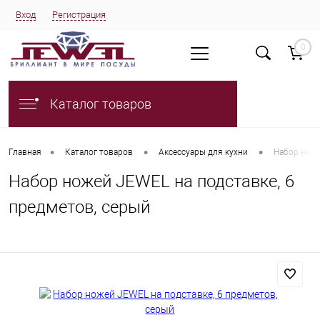
Вход
Регистрация
0
Каталог товаров
•
•
•
Главная
Каталог товаров
Аксессуары для кухни
Набор ноже
Набор ножей JEWEL на подставке, 6
предметов, серый