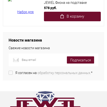
JEWEL Фиона на подставке
(фарфор)
578 руб.
В корзину
Новости магазина
Свежие новости магазина
Подписаться
Я согласен на
обработку персональных данных.
*