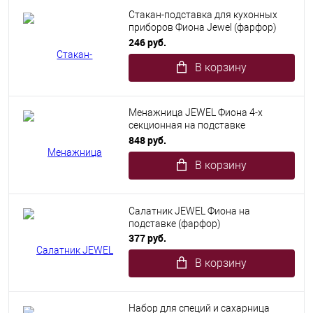
Стакан-подставка для кухонных
приборов Фиона Jewel (фарфор)
12шт/уп
246 руб.
В корзину
Менажница JEWEL Фиона 4-х
секционная на подставке
(фарфора)
848 руб.
В корзину
Салатник JEWEL Фиона на
подставке (фарфор)
377 руб.
В корзину
Набор для специй и сахарница