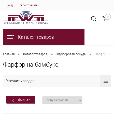
Вход
Регистрация
0
Каталог товаров
•
•
•
Главная
Каталог товаров
Фарфоровая посуда
Фарфор на б
Фарфор на бамбуке
Уточнить раздел
Фильтр