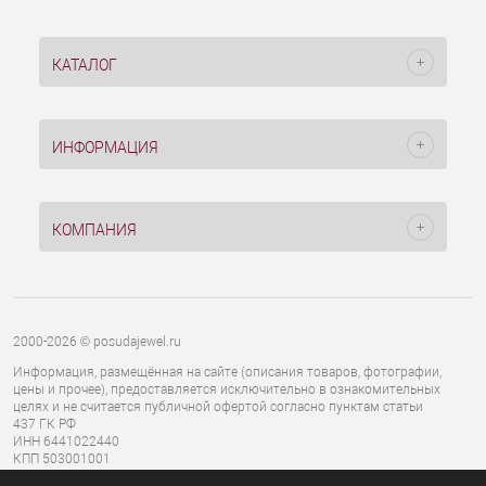
КАТАЛОГ
ИНФОРМАЦИЯ
КОМПАНИЯ
2000-2026 © posudajewel.ru
Информация, размещённая на сайте (описания товаров, фотографии,
цены и прочее), предоставляется исключительно в ознакомительных
целях и не считается публичной офертой согласно пунктам статьи
437 ГК РФ
ИНН 6441022440
КПП 503001001
ОГРН 1136441000827