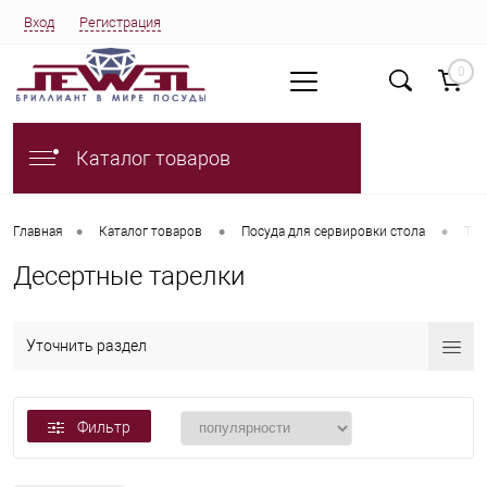
Вход
Регистрация
0
Каталог товаров
•
•
•
Главная
Каталог товаров
Посуда для сервировки стола
Тар
Десертные тарелки
Уточнить раздел
Фильтр