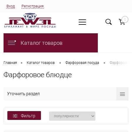
Вход
Регистрация
0
Каталог товаров
•
•
•
Главная
Каталог товаров
Фарфоровая посуда
Фарфоровое
Фарфоровое блюдце
Уточнить раздел
Фильтр