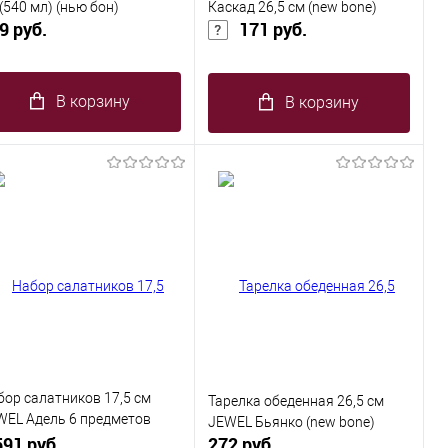
(540 мл) (нью бон)
Каскад 26,5 см (new bone)
9 руб.
171 руб.
В корзину
В корзину
бор салатников 17,5 см
Тарелка обеденная 26,5 см
WEL Адель 6 предметов
JEWEL Бьянко (new bone)
w bone)
591 руб.
272 руб.