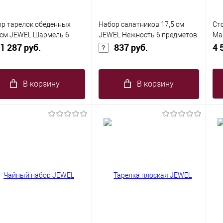
р тарелок обеденных
Набор салатников 17,5 см
Ст
 см JEWEL Шармель 6
JEWEL Нежность 6 предметов
Ма
метов с золотом (new
1 287 руб.
(new bone)
837 руб.
(нь
4 
)
В корзину
В корзину