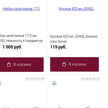
бор салатников 17,5 см
Кружка 420 мл JEWEL Бьянко
WEL Нежность 6 предметов
(new bone)
олотом (new bone)
1 005 руб.
119 руб.
В корзину
В корзину