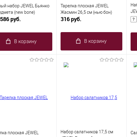
На
ый набор JEWEL Бьянко
Тарелка плоская JEWEL
JE
едмета (new bone)
Жасмин 26,5 см (нью бон)
586 руб.
316 руб.
с з
В корзину
В корзину
Набор салатников 17,5 см
лка плоская JEWEL
Са