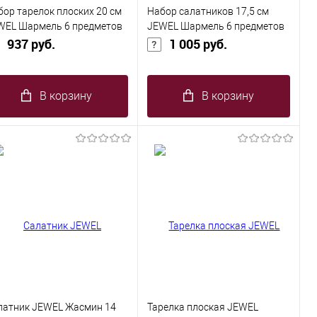
бор тарелок плоских 20 см
Набор салатников 17,5 см
WEL Шармель 6 предметов
JEWEL Шармель 6 предметов
олотом (new bone)
937 руб.
с золотом (new bone)
1 005 руб.
В корзину
В корзину
латник JEWEL Жасмин 14
Тарелка плоская JEWEL