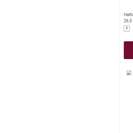
Набо
26,5
пред
bone