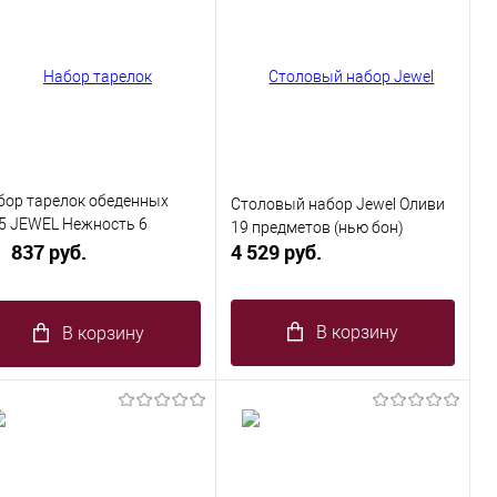
бор тарелок обеденных
Столовый набор Jewel Оливи
,5 JEWEL Нежность 6
19 предметов (нью бон)
едметов (new bone)
837 руб.
4 529 руб.
В корзину
В корзину