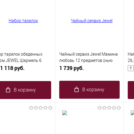
р тарелок обеденных
Чайный сервиз Jewel Мамина
На
 см JEWEL Шармель 6
любовь 12 предметов (нью
26
метов (new bone)
1 118 руб.
бон)
1 739 руб.
пр
В корзину
В корзину