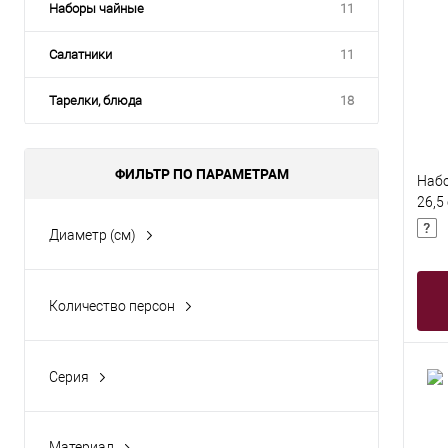
Наборы чайные
11
Салатники
11
Тарелки, блюда
18
ФИЛЬТР ПО ПАРАМЕТРАМ
Набо
26,5
пред
Диаметр (см)
Количество персон
Серия
Бьянко
Жасмин
Материал