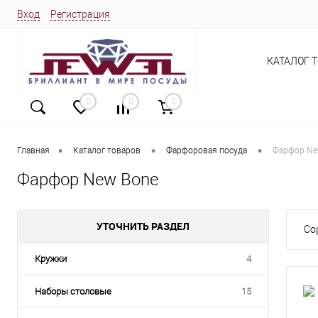
Вход
Регистрация
КАТАЛОГ 
0
0
0
•
•
•
Главная
Каталог товаров
Фарфоровая посуда
Фарфор Ne
Фарфор New Bone
УТОЧНИТЬ РАЗДЕЛ
Со
Кружки
4
Наборы столовые
15