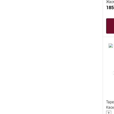
Жасм
185
Таре
Каск