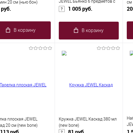
JEWEL Бьянко 6 предметов с
ин 20 см (нью бон)
см 
 руб.
золотом (new bone)
1 005 руб.
20
В корзину
В корзину
На
лка плоская JEWEL
Кружка JEWEL Каскад 380 мл
JE
ад 20 см (new bone)
(new bone)
113 руб.
81 руб.
(ne
1 