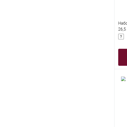
Набо
26,5
пред
bone