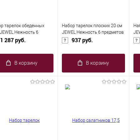
р тарелок обеденных
Набор тарелок плоских 20 см
На
 JEWEL Нежность 6
JEWEL Нежность 6 предметов
JE
метов с золотом (new
1 287 руб.
с золотом (new bone)
937 руб.
зо
)
В корзину
В корзину