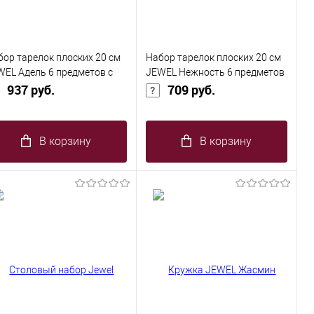
бор тарелок плоских 20 см
Набор тарелок плоских 20 см
WEL Адель 6 предметов с
JEWEL Нежность 6 предметов
лотом (new bone)
937 руб.
(new bone)
709 руб.
В корзину
В корзину