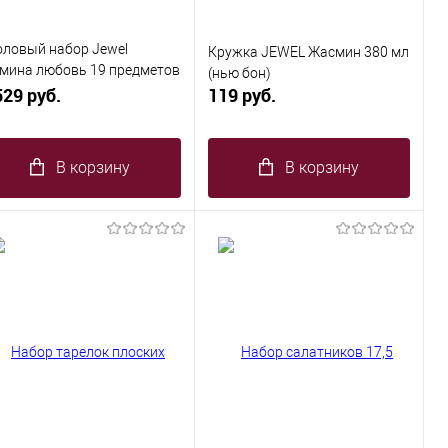
оловый набор Jewel
Кружка JEWEL Жасмин 380 мл
мина любовь 19 предметов
(нью бон)
ю бон)
529 руб.
119 руб.
В корзину
В корзину