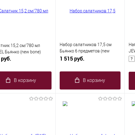
Набор салатников 17,5 см
На
тник 15,2 см/780 мл
Бьянко 6 предметов (new
JE
L Бьянко (new bone)
 руб.
bone)
1 515 руб.
с з
В корзину
В корзину