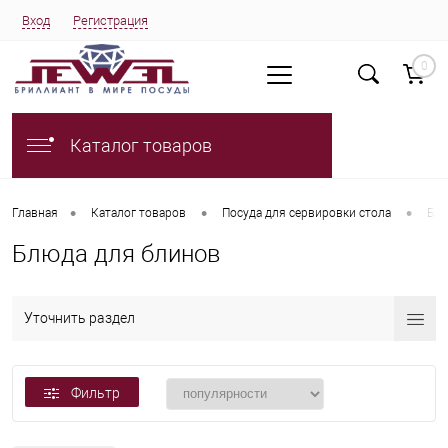
Вход
Регистрация
0
Каталог товаров
•
•
•
Главная
Каталог товаров
Посуда для сервировки стола
Бл
Блюда для блинов
Уточнить раздел
Фильтр