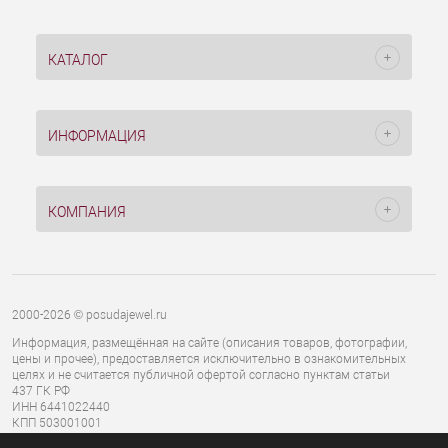
КАТАЛОГ
ИНФОРМАЦИЯ
КОМПАНИЯ
2000-2026 © posudajewel.ru
Информация, размещённая на сайте (описания товаров, фотографии,
цены и прочее), предоставляется исключительно в ознакомительных
целях и не считается публичной офертой согласно пунктам статьи
437 ГК РФ
ИНН 6441022440
КПП 503001001
ОГРН 1136441000827