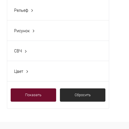
Рельеф
Да
Рисунок
Нет
СВЧ
Да
Цвет
Белый
Показать
Сбросить