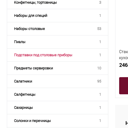
Конфетницы, тортовницы
3
Наборы для специй
1
Наборы столовые
53
Пиалы
1
Стак
Подставки под столовые приборы
1
кухо
Jewe
246
Предметы сервировки
10
Салатники
95
Салфетницы
1
Сахарницы
1
Солонки и перечницы
1