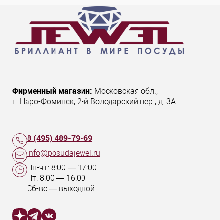
Фирменный магазин:
Московская обл.
,
г. Наро-Фоминск
,
2-й Володарский пер., д. 3А
8 (495) 489-79-69
info@posudajewel.ru
Пн-чт:
8:00
—
17:00
Пт:
8:00
—
16:00
Сб-вс — выходной