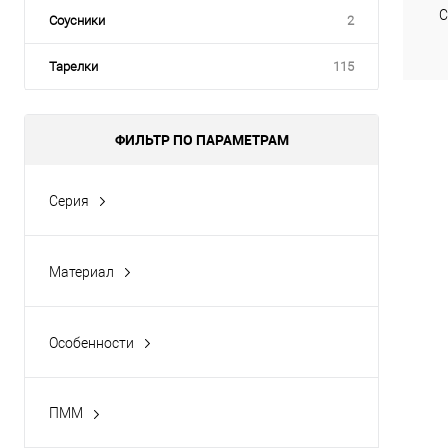
С
Соусники
2
Тарелки
115
ФИЛЬТР ПО ПАРАМЕТРАМ
Серия
Фиона
Материал
Фарфор/бамбук
Особенности
Детали из бамбука не использовать в
СВЧ и ПММ
ПММ
Да