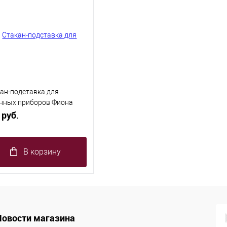
ан-подставка для
нных приборов Фиона
l (фарфор) 12шт/уп
 руб.
В корзину
Новости магазина