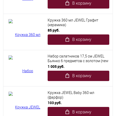
В корзину
Кружка 360 мл JEWEL Графит
(керамика)
85 руб.
В корзину
Набор салатников 17,5 см JEWEL
Бьянко 6 предметов с золотом (new
bone)
1 005 руб.
В корзину
Кружка JEWEL Baby 360 мл
(фарфор)
103 руб.
В корзину