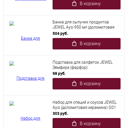
В корзину
Банка для сыпучих продуктов
JEWEL Aysi 950 мл (доломитовая
керамика)
504 руб.
В корзину
Подставка для салфеток JEWEL
Земфира (фарфор)
98 руб.
В корзину
Набор для специй и соусов JEWEL
Aysi (доломитовая керамика) G01
303 руб.
В корзину