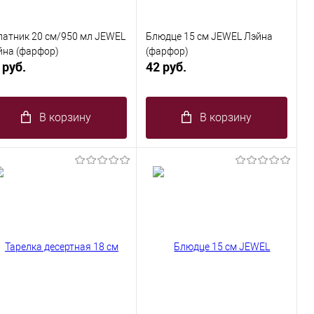
латник 20 см/950 мл JEWEL
Блюдце 15 см JEWEL Лэйна
йна (фарфор)
(фарфор)
 руб.
42 руб.
В корзину
В корзину