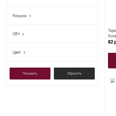
Да
Нет
Рисунок
Да
Нет
Таре
СВЧ
Усла
Да
82 
Цвет
Белый
Показать
Сбросить