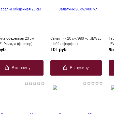
лка обеденная 23 см
Салатник 20 см/980 мл JEWEL
Та
L Услада (фарфор)
Шебби (фарфор)
JE
руб.
101 руб.
95
В корзину
В корзину