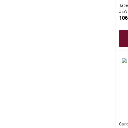
Таре
JEWE
106
Сала