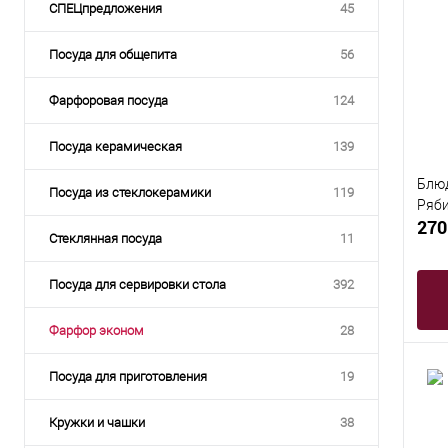
СПЕЦпредложения
45
Посуда для общепита
56
Фарфоровая посуда
124
Посуда керамическая
139
Блюд
Посуда из стеклокерамики
119
Ряб
270
Стеклянная посуда
11
Посуда для сервировки стола
392
Фарфор эконом
28
Посуда для приготовления
19
Кружки и чашки
38