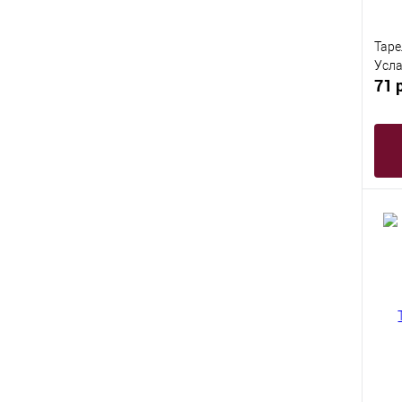
Таре
Усла
71 