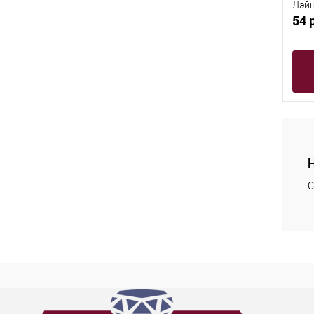
Лэйн
54 
С