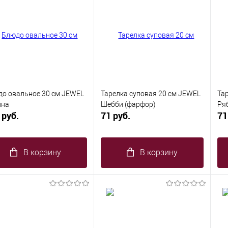
о овальное 30 см JEWEL
Тарелка суповая 20 см JEWEL
Та
ина
Шебби (фарфор)
Ря
 руб.
71 руб.
71
В корзину
В корзину