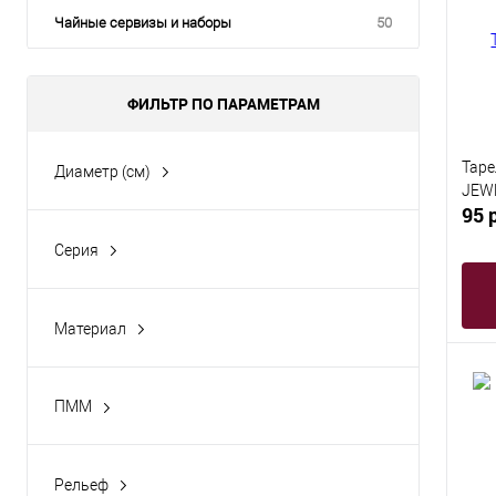
Чайные сервизы и наборы
50
ФИЛЬТР ПО ПАРАМЕТРАМ
Таре
Диаметр (см)
JEWE
95 
Серия
Лэйна
Рябина
Материал
Садовница
Фарфор
Услада
ПММ
Шебби
Да
Рельеф