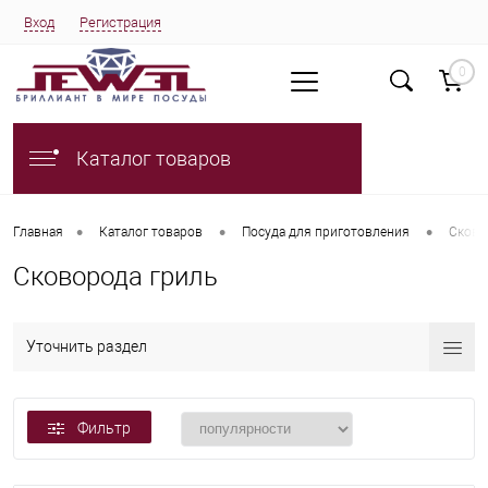
Вход
Регистрация
0
Каталог товаров
•
•
•
Главная
Каталог товаров
Посуда для приготовления
Сков
Сковорода гриль
Уточнить раздел
Фильтр