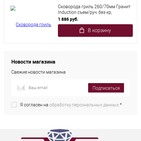
Сковорода гриль 260/70мм Гранит
Induction съем/руч. без кр,
Исг2612аг
1 886 руб.
В корзину
Новости магазина
Свежие новости магазина
Подписаться
Я согласен на
обработку персональных данных.
*