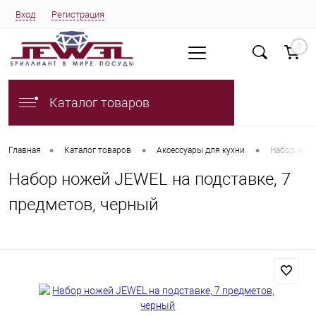
Вход
Регистрация
0
Каталог товаров
•
•
•
Главная
Каталог товаров
Аксессуары для кухни
Набор ноже
Набор ножей JEWEL на подставке, 7
предметов, черный