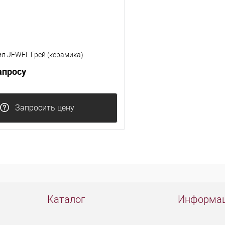
л JEWEL Грей (керамика)
апросу
Запросить цену
Каталог
Информа