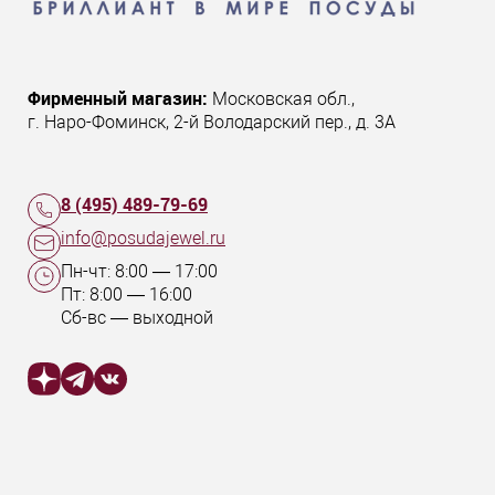
Фирменный магазин:
Московская обл.
,
г. Наро-Фоминск
,
2-й Володарский пер., д. 3А
8 (495) 489-79-69
info@posudajewel.ru
Пн-чт:
8:00
—
17:00
Пт:
8:00
—
16:00
Сб-вс — выходной