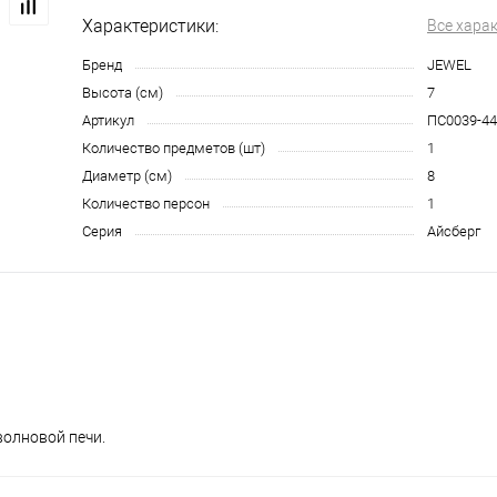
Характеристики:
Все хара
Бренд
JEWEL
Высота (см)
7
Артикул
ПС0039-4
Количество предметов (шт)
1
Диаметр (см)
8
Количество персон
1
Серия
Айсберг
олновой печи.