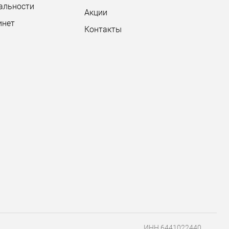
альности
Акции
инет
Контакты
ИНН 6441022440