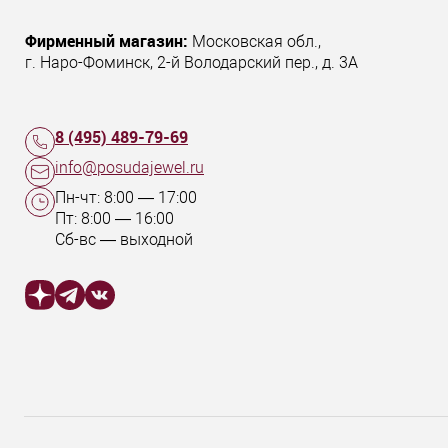
Фирменный магазин:
Московская обл.
,
г. Наро-Фоминск
,
2-й Володарский пер., д. 3А
8 (495) 489-79-69
info@posudajewel.ru
Пн-чт:
8:00
—
17:00
Пт:
8:00
—
16:00
Сб-вс — выходной