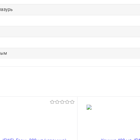
лазурь
бым