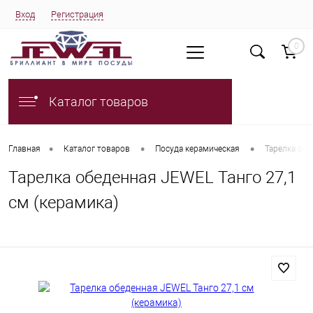
Вход
Регистрация
0
Каталог товаров
•
•
•
Главная
Каталог товаров
Посуда керамическая
Тарелка обе
Тарелка обеденная JEWEL Танго 27,1
см (керамика)