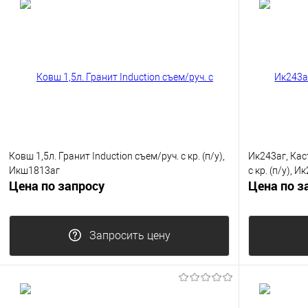
Ковш 1,5л. Гранит Induction съем/руч. с кр. (п/у),
Ик243аг, Кас
Икш1813аг
с кр. (п/у), И
Цена по запросу
Цена по з
Запросить цену