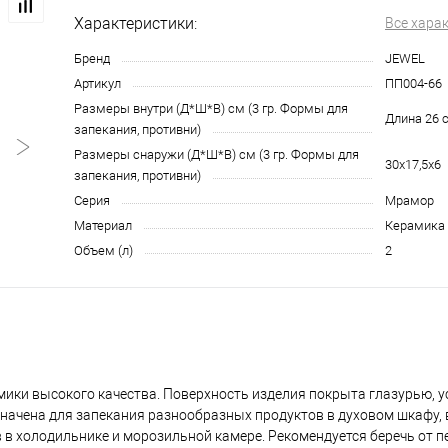
Характеристики:
Все хара
Бренд
JEWEL
Артикул
ПП004-66
Размеры внутри (Д*Ш*В) см (3 гр. Формы для
Длина 26 
запекания, противни)
Размеры снаружи (Д*Ш*В) см (3 гр. Формы для
30x17,5x6
запекания, противни)
Серия
Мрамор
Материал
Керамика
Объем (л)
2
ики высокого качества. Поверхность изделия покрыта глазурью, у
значена для запекания разнообразных продуктов в духовом шкафу
в в холодильнике и морозильной камере. Рекомендуется беречь от 