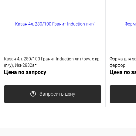
Казан 4л. 280/100 Гранит Induction лит/руч. с кр.
Форма для за
(п/у), Икн2832аг
фарфор
Цена по запросу
Цена по з
Запросить цену