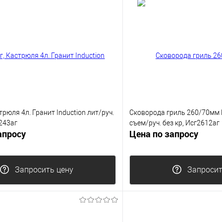
трюля 4л. Гранит Induction лит/руч.
Сковорода гриль 260/70мм Г
к243аг
съем/руч. без кр, Исг2612аг
апросу
Цена по запросу
Запросить цену
Запросит