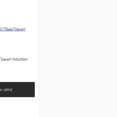
ранит Induction
ь цену