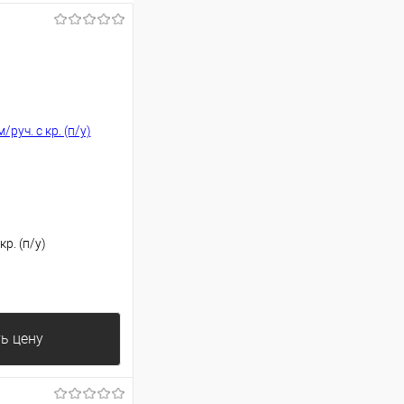
р. (п/у)
ь цену