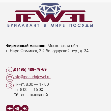
Фирменный магазин:
Московская обл.
,
г. Наро-Фоминск
,
2-й Володарский пер., д. 3А
8 (495) 489-79-69
info@posudajewel.ru
Пн-чт:
8:00
—
17:00
Пт:
8:00
—
16:00
Сб-вс — выходной