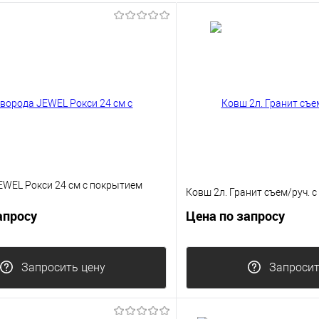
EWEL Рокси 24 см с покрытием
Ковш 2л. Гранит съем/руч. с к
апросу
Цена по запросу
Запросить цену
Запросит