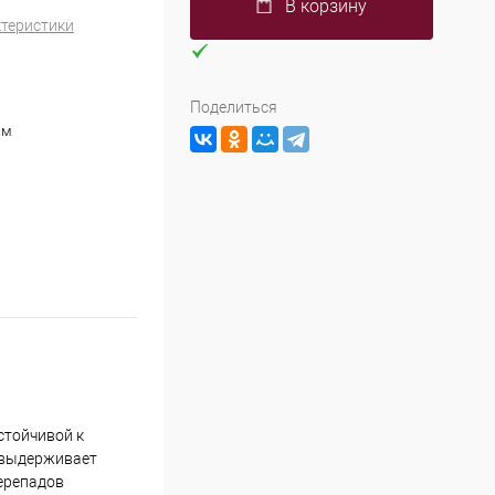
В корзину
ктеристики
Поделиться
см
стойчивой к
, выдерживает
перепадов