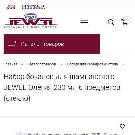
Вход
Регистрация
0
Каталог товаров
•
•
•
Главная
Каталог товаров
Посуда для сервировки стола
Наб
Набор бокалов для шампанского
JEWEL Элегия 230 мл 6 предметов
(стекло)