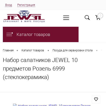
Вход
Регистрация
0
Каталог товаров
•
•
•
Главная
Каталог товаров
Посуда для сервировки стола
Наб
Набор салатников JEWEL 10
предметов Розель 6999
(стеклокерамика)