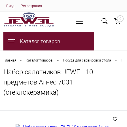
Вход
Регистрация
0
Каталог товаров
•
•
•
Главная
Каталог товаров
Посуда для сервировки стола
Наб
Набор салатников JEWEL 10
предметов Агнес 7001
(стеклокерамика)