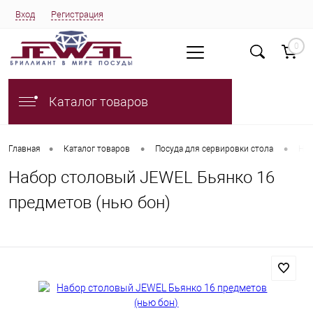
Вход
Регистрация
0
Каталог товаров
•
•
•
Главная
Каталог товаров
Посуда для сервировки стола
Наб
Набор столовый JEWEL Бьянко 16
предметов (нью бон)