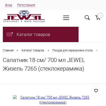
Вход
Регистрация
0
Каталог товаров
•
•
•
Главная
Каталог товаров
Посуда для сервировки стола
Сал
Салатник 18 см/ 700 мл JEWEL
Жизель 7265 (стеклокерамика)