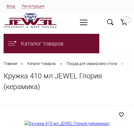
Вход
Регистрация
0
Каталог товаров
•
•
•
Главная
Каталог товаров
Посуда для сервировки стола
Кру
Кружка 410 мл JEWEL Глория
(керамика)