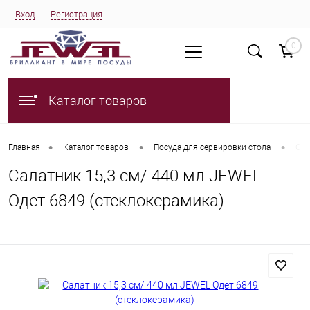
Вход
Регистрация
0
Каталог товаров
•
•
•
Главная
Каталог товаров
Посуда для сервировки стола
Сал
Салатник 15,3 см/ 440 мл JEWEL
Одет 6849 (стеклокерамика)