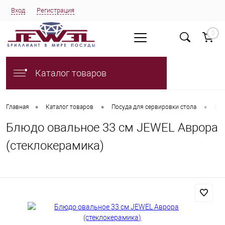
Вход
Регистрация
0
Каталог товаров
•
•
•
Главная
Каталог товаров
Посуда для сервировки стола
Блю
Блюдо овальное 33 см JEWEL Аврора
(стеклокерамика)