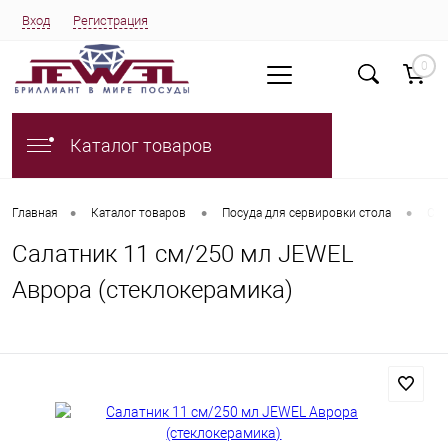
Вход
Регистрация
0
Каталог товаров
•
•
•
Главная
Каталог товаров
Посуда для сервировки стола
Сал
Салатник 11 см/250 мл JEWEL
Аврора (стеклокерамика)