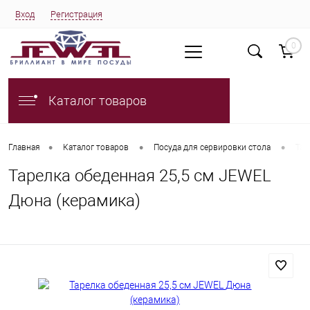
Вход
Регистрация
0
Каталог товаров
•
•
•
Главная
Каталог товаров
Посуда для сервировки стола
Тар
Тарелка обеденная 25,5 см JEWEL
Дюна (керамика)