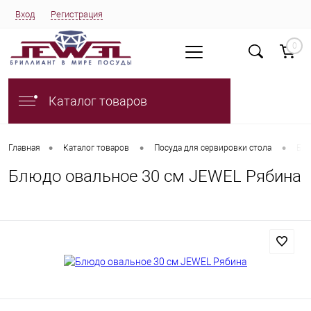
Вход
Регистрация
0
Каталог товаров
•
•
•
Главная
Каталог товаров
Посуда для сервировки стола
Блю
Блюдо овальное 30 см JEWEL Рябина