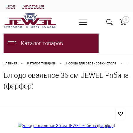
Вход
Регистрация
0
Каталог товаров
•
•
•
Главная
Каталог товаров
Посуда для сервировки стола
Блю
Блюдо овальное 36 см JEWEL Рябина
(фарфор)