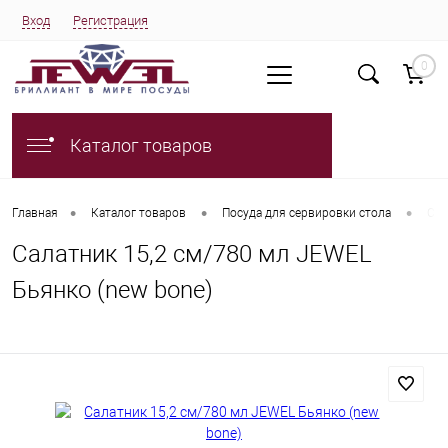
Вход
Регистрация
0
Каталог товаров
•
•
•
Главная
Каталог товаров
Посуда для сервировки стола
Сал
Салатник 15,2 см/780 мл JEWEL
Бьянко (new bone)