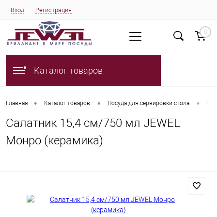
Вход
Регистрация
0
Каталог товаров
•
•
•
Главная
Каталог товаров
Посуда для сервировки стола
Сал
Салатник 15,4 см/750 мл JEWEL
Монро (керамика)