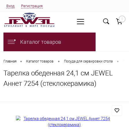
Вход
Регистрация
0
Каталог товаров
•
•
•
Главная
Каталог товаров
Посуда для сервировки стола
Тар
Тарелка обеденная 24,1 см JEWEL
Аннет 7254 (стеклокерамика)