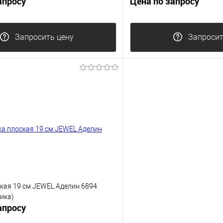
апросу
Цена по запросу
Запросить цену
Запросит
кая 19 см JEWEL Аделин 6894
ика)
апросу