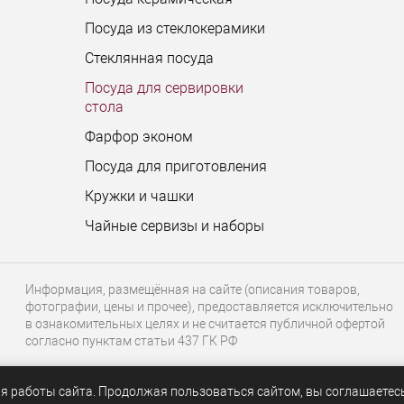
Посуда из стеклокерамики
Стеклянная посуда
Посуда для сервировки
стола
Фарфор эконом
Посуда для приготовления
Кружки и чашки
Чайные сервизы и наборы
Информация, размещённая на сайте (описания товаров,
фотографии, цены и прочее), предоставляется исключительно
в ознакомительных целях и не считается публичной офертой
согласно пунктам статьи 437 ГК РФ
я работы сайта. Продолжая пользоваться сайтом, вы соглашаетес
.ru
СРАВНЕНИЕ