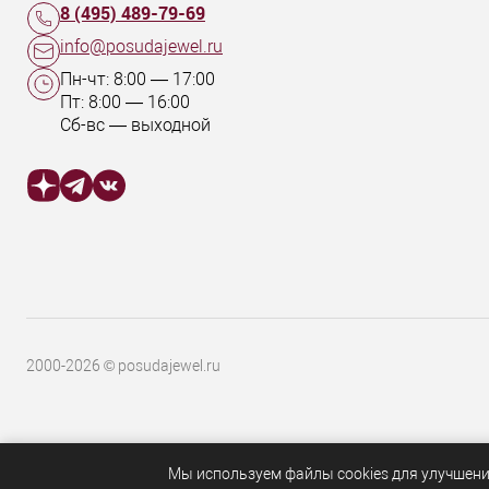
8 (495) 489-79-69
info@posudajewel.ru
Пн-чт:
8:00
—
17:00
Пт:
8:00
—
16:00
Сб-вс — выходной
2000-2026 © posudajewel.ru
Мы используем файлы cookies для улучшени
ОБРАТНАЯ СВЯЗЬ
8 (495) 489-79-69
info@posudajewel