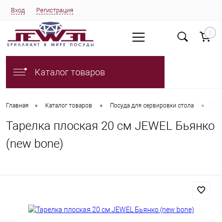
Вход
Регистрация
0
Каталог товаров
•
•
•
Главная
Каталог товаров
Посуда для сервировки стола
Тар
Тарелка плоская 20 см JEWEL Бьянко
(new bone)