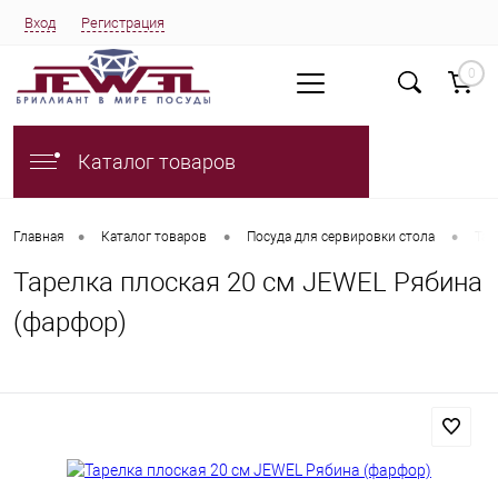
Вход
Регистрация
0
Каталог товаров
•
•
•
Главная
Каталог товаров
Посуда для сервировки стола
Тар
Тарелка плоская 20 см JEWEL Рябина
(фарфор)