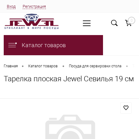
Вход
Регистрация
0
Каталог товаров
•
•
•
Главная
Каталог товаров
Посуда для сервировки стола
Тар
Тарелка плоская Jewel Севилья 19 см