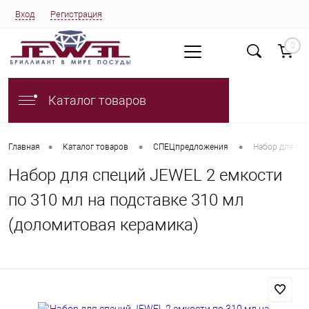
Вход
Регистрация
0
Каталог товаров
•
•
•
Главная
Каталог товаров
СПЕЦпредложения
Набор для спе
Набор для специй JEWEL 2 емкости
по 310 мл на подставке 310 мл
(доломитовая керамика)