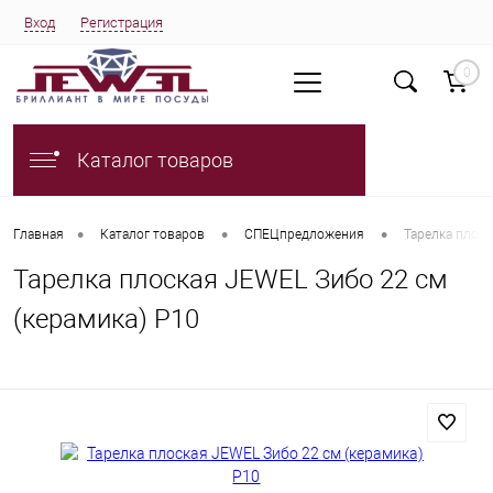
Вход
Регистрация
0
Каталог товаров
•
•
•
Главная
Каталог товаров
СПЕЦпредложения
Тарелка плоск
Тарелка плоская JEWEL Зибо 22 см
(керамика) P10