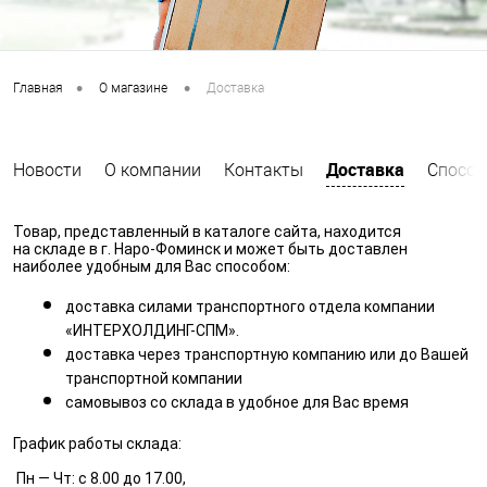
•
•
Главная
О магазине
Доставка
Доставка
Новости
О компании
Контакты
Способ
Товар, представленный в каталоге сайта, находится 
на складе в г. Наро-Фоминск и может быть доставлен 
наиболее удобным для Вас способом:
доставка силами транспортного отдела компании 
«ИНТЕРХОЛДИНГ-СПМ».
доставка через транспортную компанию или до Вашей 
транспортной компании
самовывоз со склада в удобное для Вас время
График работы склада:
Пн — Чт: с 8.00 до 17.00,