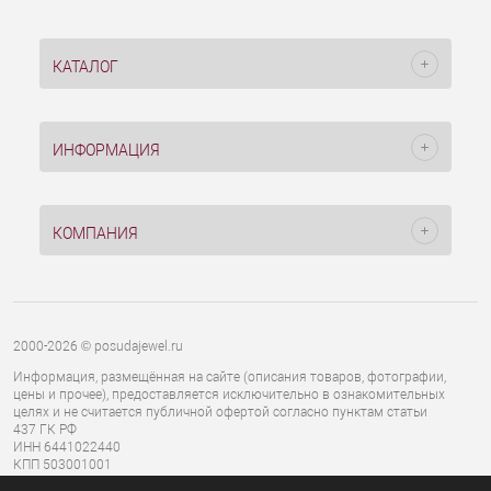
КАТАЛОГ
ИНФОРМАЦИЯ
КОМПАНИЯ
2000-2026 © posudajewel.ru
Информация, размещённая на сайте (описания товаров, фотографии,
цены и прочее), предоставляется исключительно в ознакомительных
целях и не считается публичной офертой согласно пунктам статьи
437 ГК РФ
ИНН 6441022440
КПП 503001001
ОГРН 1136441000827