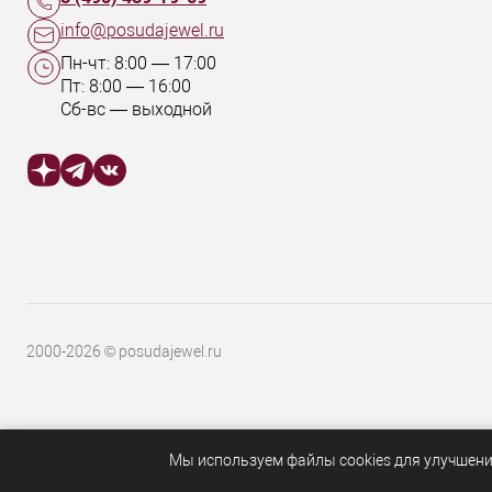
info@posudajewel.ru
Пн-чт:
8:00
—
17:00
Пт:
8:00
—
16:00
Сб-вс — выходной
2000-2026 © posudajewel.ru
Мы используем файлы cookies для улучшени
ОБРАТНАЯ СВЯЗЬ
8 (495) 489-79-69
info@posudajewel