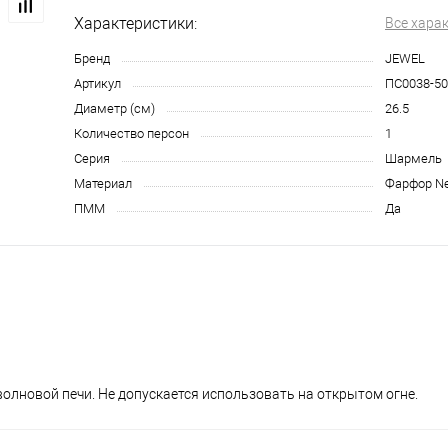
Характеристики:
Все хара
Бренд
JEWEL
Артикул
ПС0038-50
Диаметр (см)
26.5
Количество персон
1
Серия
Шармель
Материал
Фарфор N
ПММ
Да
лновой печи. Не допускается использовать на открытом огне.