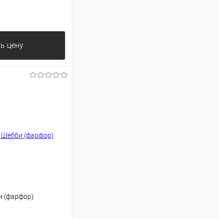
ь цену
и (фарфор)