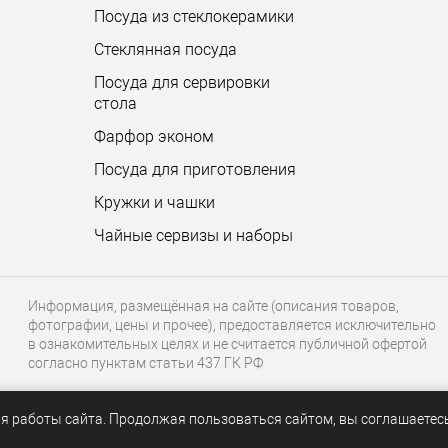
Посуда из стеклокерамики
Стеклянная посуда
Посуда для сервировки
стола
Фарфор эконом
Посуда для приготовления
Кружки и чашки
Чайные сервизы и наборы
Информация, размещённая на сайте (описания товаров,
фотографии, цены и прочее), предоставляется исключительно
в ознакомительных целях и не считается публичной офертой
согласно пунктам статьи 437 ГК РФ
я работы сайта. Продолжая пользоваться сайтом, вы соглашаетес
.ru
СРАВНЕНИЕ