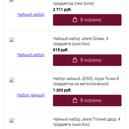
предметов (new bone)
2 711 руб.
В корзину
Чайный набор Jewel Оливи, 4
предмета (нью бон)
615 руб.
В корзину
Набор чайный JEWEL Аура-Точки 8
предметов на металлической
подставке (керамика)
1 203 руб.
В корзину
Чайный набор Jewel Птичий двор, 4
предмета (нью бон)