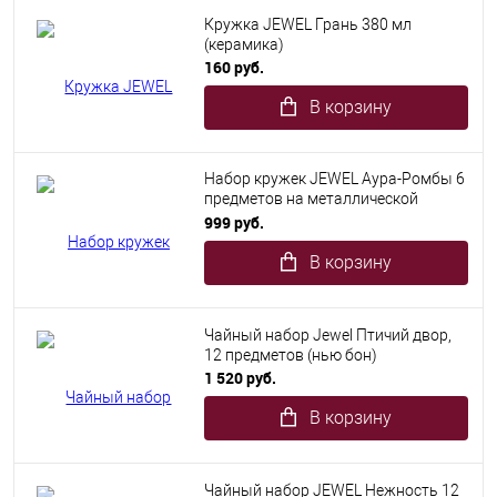
Кружка JEWEL Грань 380 мл
(керамика)
160 руб.
В корзину
Набор кружек JEWEL Аура-Ромбы 6
предметов на металлической
подставке 350 мл (керамика)
999 руб.
В корзину
Чайный набор Jewel Птичий двор,
12 предметов (нью бон)
1 520 руб.
В корзину
Чайный набор JEWEL Нежность 12