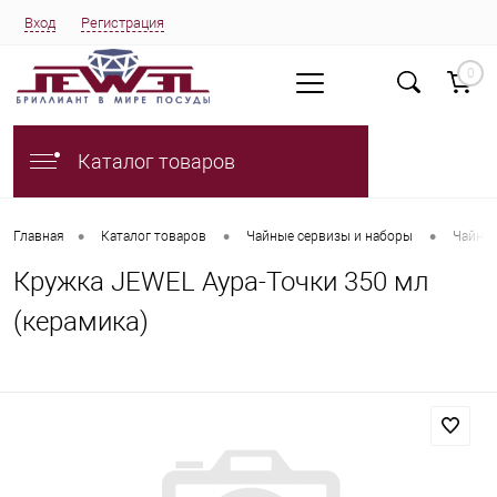
Вход
Регистрация
0
Каталог товаров
•
•
•
Главная
Каталог товаров
Чайные сервизы и наборы
Чайны
Кружка JEWEL Аура-Точки 350 мл
(керамика)