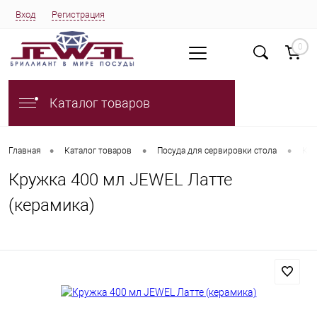
Вход
Регистрация
0
Каталог товаров
•
•
•
Главная
Каталог товаров
Посуда для сервировки стола
Кру
Кружка 400 мл JEWEL Латте
(керамика)