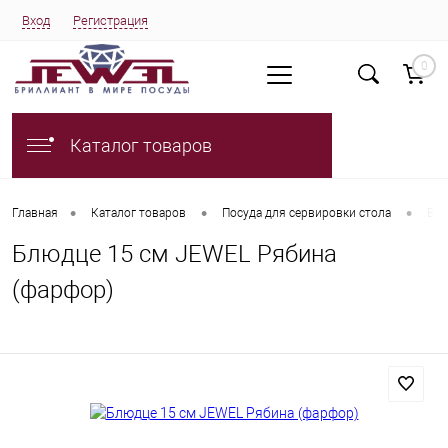
Вход
Регистрация
0
Каталог товаров
•
•
•
Главная
Каталог товаров
Посуда для сервировки стола
Блю
Блюдце 15 см JEWEL Рябина
(фарфор)