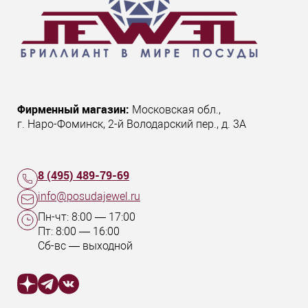
Фирменный магазин:
Московская обл.
,
г. Наро-Фоминск
,
2-й Володарский пер., д. 3А
8 (495) 489-79-69
info@posudajewel.ru
Пн-чт:
8:00
—
17:00
Пт:
8:00
—
16:00
Сб-вс — выходной