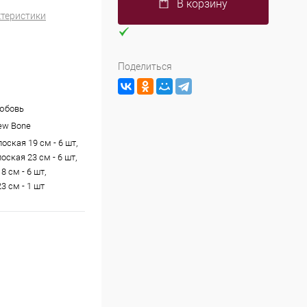
В корзину
ктеристики
Поделиться
юбовь
ew Bone
оская 19 см - 6 шт,
оская 23 см - 6 шт,
8 см - 6 шт,
3 см - 1 шт