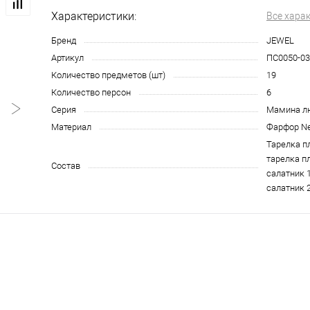
Характеристики:
Все хара
Бренд
JEWEL
Артикул
ПС0050-03
Количество предметов (шт)
19
Количество персон
6
Серия
Мамина л
Материал
Фарфор N
Тарелка пл
тарелка пл
Состав
салатник 1
салатник 2