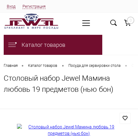
Вход
Регистрация
0
Каталог товаров
•
•
•
Главная
Каталог товаров
Посуда для сервировки стола
Сто
Столовый набор Jewel Мамина
любовь 19 предметов (нью бон)