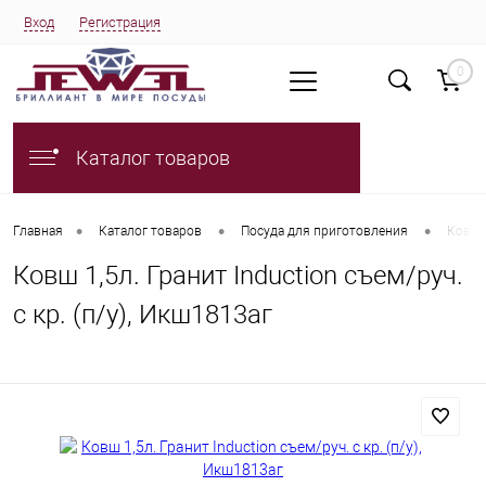
Вход
Регистрация
0
Каталог товаров
•
•
•
Главная
Каталог товаров
Посуда для приготовления
Ковш 1
Ковш 1,5л. Гранит Induction съем/руч.
с кр. (п/у), Икш1813аг