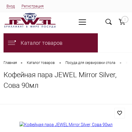
Вход
Регистрация
0
Каталог товаров
•
•
•
Главная
Каталог товаров
Посуда для сервировки стола
Коф
Кофейная пара JEWEL Mirror Silver,
Сова 90мл