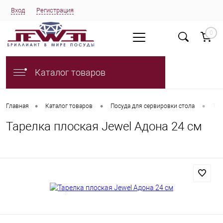
Вход
Регистрация
0
Каталог товаров
•
•
•
Главная
Каталог товаров
Посуда для сервировки стола
Тар
Тарелка плоская Jewel Адона 24 см