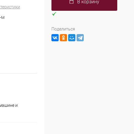
В корзину
ктеристики
-M
Поделиться
а
машине и