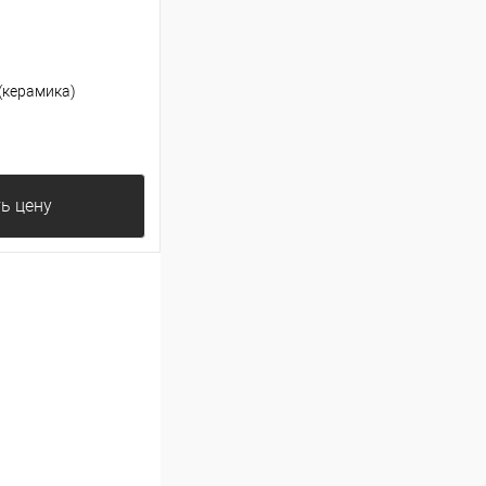
(керамика)
ь цену