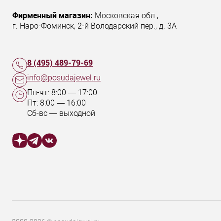
Фирменный магазин:
Московская обл.
,
г. Наро-Фоминск
,
2-й Володарский пер., д. 3А
8 (495) 489-79-69
info@posudajewel.ru
Пн-чт:
8:00
—
17:00
Пт:
8:00
—
16:00
Сб-вс — выходной